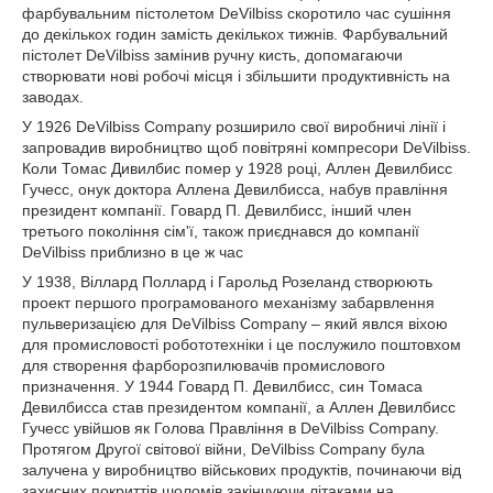
фарбувальним пістолетом DeVilbiss скоротило час сушіння
до декількох годин замість декількох тижнів. Фарбувальний
пістолет DeVilbiss замінив ручну кисть, допомагаючи
створювати нові робочі місця і збільшити продуктивність на
заводах.
У 1926 DeVilbiss Company розширило свої виробничі лінії і
запровадив виробництво щоб повітряні компресори DeVilbiss.
Коли Томас Дивилбис помер у 1928 році, Аллен Девилбисс
Гучесс, онук доктора Аллена Девилбисса, набув правління
президент компанії. Говард П. Девилбисс, інший член
третього покоління сім'ї, також приєднався до компанії
DeVilbiss приблизно в це ж час
У 1938, Віллард Поллард і Гарольд Розеланд створюють
проект першого програмованого механізму забарвлення
пульверизацією для DeVilbiss Company – який явлся віхою
для промисловості робототехніки і це послужило поштовхом
для створення фарборозпилювачів промислового
призначення. У 1944 Говард П. Девилбисс, син Томаса
Девилбисса став президентом компанії, а Аллен Девилбисс
Гучесс увійшов як Голова Правління в DeVilbiss Company.
Протягом Другої світової війни, DeVilbiss Company була
залучена у виробництво військових продуктів, починаючи від
захисних покриттів шоломів закінчуючи літаками на