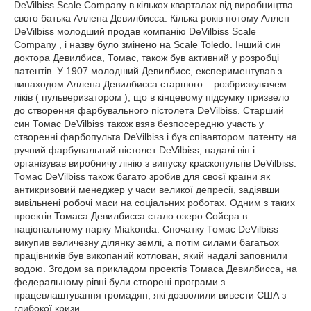
DeVilbiss Scale Company в кількох кварталах від виробництва
свого батька Аллена Девилбисса. Кілька років потому Аллен
DeVilbiss молодший продав компанію DeVilbiss Scale
Company , і назву було змінено на Scale Toledo. Інший син
доктора Девилбиса, Томас, також був активний у розробці
патентів. У 1907 молодший Девилбисс, експериментував з
винаходом Аллена Девилбисса старшого – розбризкувачем
ліків ( пульверизатором ), що в кінцевому підсумку призвело
до створення фарбувального пістолета DeVilbiss. Старший
син Томас DeVilbiss також взяв безпосередню участь у
створенні фарбопульта DeVilbiss і був співавтором патенту на
ручний фарбувальний пістолет DeVilbiss, надалі він і
організував виробничу лінію з випуску краскопультів DeVilbiss.
Томас DeVilbiss також багато зробив для своєї країни як
антикризовий менеджер у часи великої депресії, задіявши
вивільнені робочі маси на соціальних роботах. Одним з таких
проектів Томаса Девилбисса стало озеро Сойєра в
національному парку Miakonda. Спочатку Томас DeVilbiss
викупив величезну ділянку землі, а потім силами багатьох
працівників був викопаний котлован, який надалі заповнили
водою. Згодом за прикладом проектів Томаса Девилбисса, на
федеральному рівні були створені програми з
працевлаштування громадян, які дозволили вивести США з
глибокої кризи.