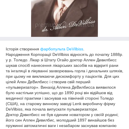
Історія створення
фарбопульта DeVilbiss
.
Народження Корпорації DeVilbiss відносять до початку 1888р.
у р. Толедо. Лікар зі Штату Огайо доктор Аллен Девилбисс
шукав спосіб нанесення лікарських засобів на відкриті рани
та інгаляції в лікуванні захворювань горла і дихальних шляхів,
при цьому не викликаючи дискомфорту у пацієнтів. Для цих
цілей Ален ДеВилбисс і створив свій перший
«пульверизатор». Винахід Аллена ДеВилбисса виявилося
було настільки успішно, що до 1890 році він відійшов від
медичної практики і заснував на північній стороні Толедо
(США), на старому винному заводі Lenk виробничу фірму
DeVilbiss, яка почала випускати пульверизатори.
Доктор Дэвилбисс не був єдиним новатором у своїй родині;
його син Аллен Дивилбис, молодший 1897 винайшов без
пружинні автоматичні ваги і незабаром заснував компанію