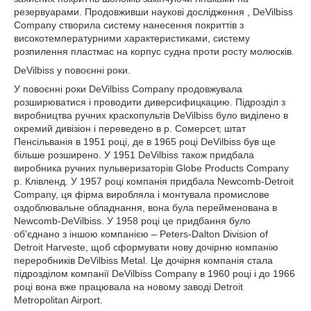
резервуарами. Продовживши наукові дослідження , DeVilbiss
Company створила систему нанесення покриттів з
високотемпературними характеристиками, систему
розпилення пластмас на корпус судна проти росту молюсків.
DeVilbiss у повоєнні роки.
У повоєнні роки DeVilbiss Company продовжувала
розширюватися і проводити диверсифицкацию. Підрозділ з
виробництва ручних краскопультів DeVilbiss було виділено в
окремий дивізіон і переведено в р. Сомерсет, штат
Пенсільванія в 1951 році, де в 1965 році DeVilbiss був ще
більше розширено. У 1951 DeVilbiss також придбала
виробника ручних пульверизаторів Globe Products Company
р. Клівленд. У 1957 році компанія придбала Newcomb-Detroit
Company, ця фірма виробляла і монтувала промислове
оздоблювальне обладнання, вона була перейменована в
Newcomb-DeVilbiss. У 1958 році це придбання було
об'єднано з іншою компанією – Peters-Dalton Division of
Detroit Harveste, щоб сформувати нову дочірню компанію
переробників DeVilbiss Metal. Це дочірня компанія стала
підрозділом компанії DeVilbiss Company в 1960 році і до 1966
році вона вже працювала на новому заводі Detroit
Metropolitan Airport.