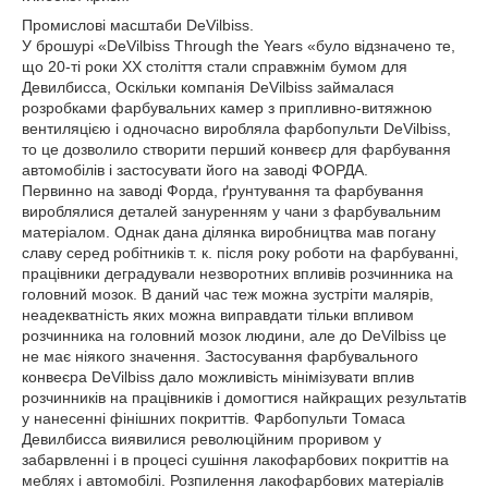
Промислові масштаби DeVilbiss.
У брошурі «DeVilbiss Through the Years «було відзначено те,
що 20-ті роки ХХ століття стали справжнім бумом для
Девилбисса, Оскільки компанія DeVilbiss займалася
розробками фарбувальних камер з припливно-витяжною
вентиляцією і одночасно виробляла фарбопульти DeVilbiss,
то це дозволило створити перший конвеєр для фарбування
автомобілів і застосувати його на заводі ФОРДА.
Первинно на заводі Форда, ґрунтування та фарбування
вироблялися деталей зануренням у чани з фарбувальним
матеріалом. Однак дана ділянка виробництва мав погану
славу серед робітників т. к. після року роботи на фарбуванні,
працівники деградували незворотних впливів розчинника на
головний мозок. В даний час теж можна зустріти малярів,
неадекватність яких можна виправдати тільки впливом
розчинника на головний мозок людини, але до DeVilbiss це
не має ніякого значення. Застосування фарбувального
конвеєра DeVilbiss дало можливість мінімізувати вплив
розчинників на працівників і домогтися найкращих результатів
у нанесенні фінішних покриттів. Фарбопульти Томаса
Девилбисса виявилися революційним проривом у
забарвленні і в процесі сушіння лакофарбових покриттів на
меблях і автомобілі. Розпилення лакофарбових матеріалів