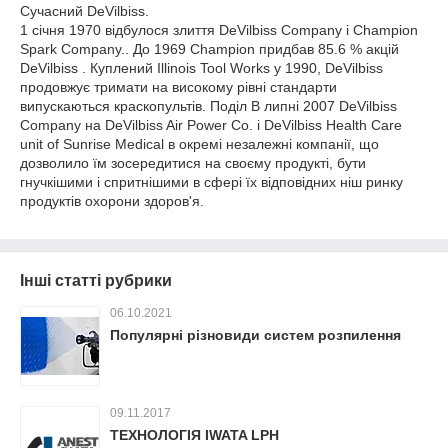
Сучасний DeVilbiss.
1 січня 1970 відбулося злиття DeVilbiss Company і Champion
Spark Company.. До 1969 Champion придбав 85.6 % акцій
DeVilbiss . Куплений Illinois Tool Works у 1990, DeVilbiss
продовжує тримати на високому рівні стандарти
випускаються краскопультів. Поділ В липні 2007 DeVilbiss
Company на DeVilbiss Air Power Co. і DeVilbiss Health Care
unit of Sunrise Medical в окремі незалежні компанії, що
дозволило їм зосередитися на своєму продукті, бути
гнучкішими і спритнішими в сфері їх відповідних ніш ринку
продуктів охорони здоров'я.
Інші статті рубрики
06.10.2021
Популярні різновиди систем розпилення
09.11.2017
ТЕХНОЛОГІЯ IWATA LPH