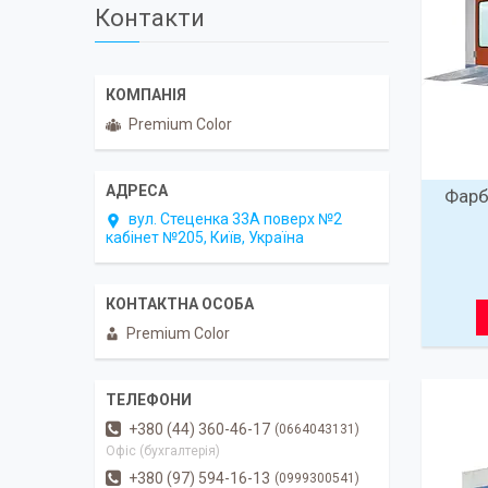
Контакти
Premium Color
Фарб
вул. Стеценка 33А поверх №2
кабінет №205, Київ, Україна
Premium Color
+380 (44) 360-46-17
0664043131
Офіс (бухгалтерія)
+380 (97) 594-16-13
0999300541