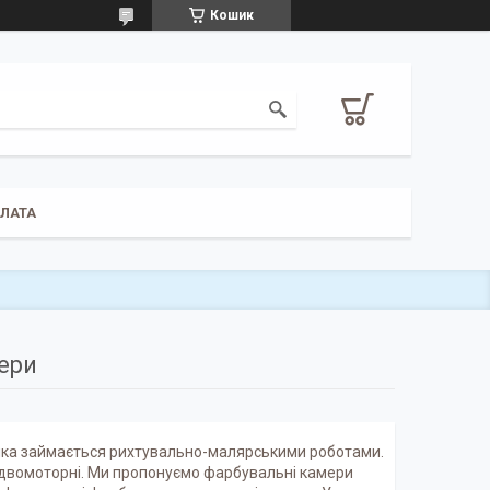
Кошик
ПЛАТА
ери
 яка займається рихтувально-малярськими роботами.
 двомоторні. Ми пропонуємо фарбувальні камери