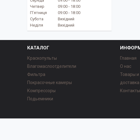
Середа
09:00
18:00
Четвер
09:00
18:00
Пʼятниця
09:00
18:00
Субота
Вихідний
Неділя
Вихідний
КАТАЛОГ
ИНФОР
Краскопульты
Главная
Влагомаслоотделители
О нас
Фильтра
Товары и
Покрасочные камеры
доставка
Компрессоры
Контакт
Подьемники