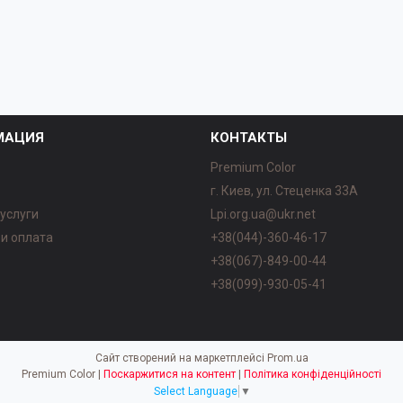
МАЦИЯ
КОНТАКТЫ
Premium Color
г. Киев, ул. Стеценка 33А
 услуги
Lpi.org.ua@ukr.net
 и оплата
+38(044)-360-46-17
ы
+38(067)-849-00-44
+38(099)-930-05-41
Сайт створений на маркетплейсі
Prom.ua
Premium Color |
Поскаржитися на контент
|
Політика конфіденційності
Select Language
▼