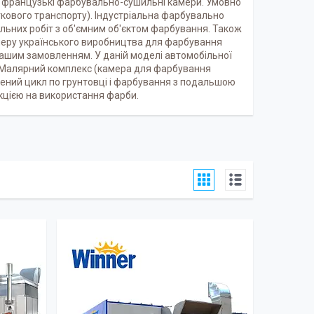
ж французькі фарбувально-сушильні камери. Умовно
гкового транспорту). Індустріальна фарбувально
льних робіт з об'ємним об'єктом фарбування. Також
еру українського виробництва для фарбування
 Вашим замовленням. У даній моделі автомобільної
. Малярний комплекс (камера для фарбування
шений цикл по грунтовці і фарбування з подальшою
укцією на використання фарби.