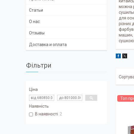
китайсь
можна р
Статьи
сушильн
для ос
О нас
різних 
фарбув
Отзывы
машин, 
сушкою 
Доставка и оплата
Фільтри
Ціна
Топ п
Наявність
В наявності
2