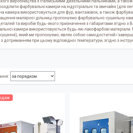
кого виробництва з італійськими дизельними пальниками, а тако
озділити фарбувальні камери на індустріальні та звичайні (для ле
а камера використовується для фур, вантажівок, а також фарбува
нащення малярної дільниці пропонуємо фарбувально-сушильну кам
деталей та виробів будь-якого призначення з габаритами згідно з
альної камери використовуються будь-які лакофарбові матеріали
сушіння), який ми пропонуємо, являє собою самодостатній і завер
з дотриманням при цьому відповідної температури, згідно з інстр
родаж