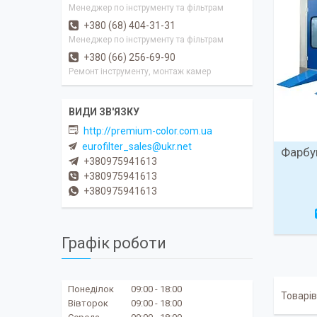
Менеджер по інструменту та фільтрам
+380 (68) 404-31-31
Менеджер по інструменту та фільтрам
+380 (66) 256-69-90
Ремонт інструменту, монтаж камер
http://premium-color.com.ua
eurofilter_sales@ukr.net
Фарбу
+380975941613
+380975941613
+380975941613
Графік роботи
Понеділок
09:00
18:00
Вівторок
09:00
18:00