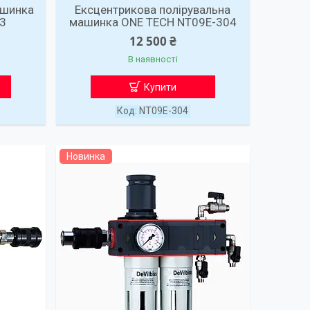
ашинка
Ексцентрикова полірувальна
03
машинка ONE TECH NT09E-304
12 500 ₴
В наявності
Купити
NT09E-304
Новинка