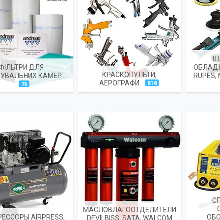
Ш
ФІЛЬТРИ ДЛЯ
ОБЛАДН
КРАСКОПУЛЬТИ,
УВАЛЬНИХ КАМЕР
RUPES,
АЕРОГРАФИ
818
76
С
МАСЛОВЛАГООТДЕЛИТЕЛИ
ЕССОРЫ AIRPRESS,
ОБ
DEVILBISS, SATA, WALCOM