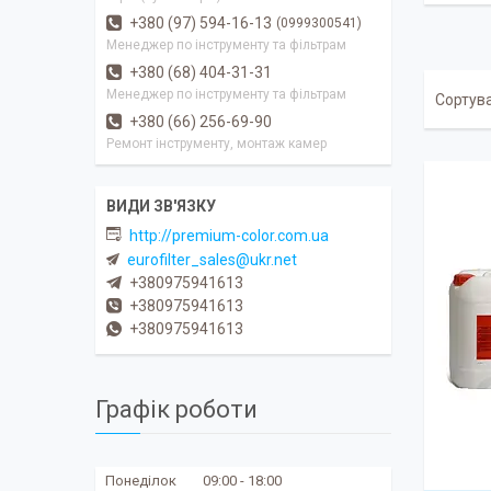
+380 (97) 594-16-13
0999300541
Менеджер по інструменту та фільтрам
+380 (68) 404-31-31
Менеджер по інструменту та фільтрам
+380 (66) 256-69-90
Ремонт інструменту, монтаж камер
http://premium-color.com.ua
eurofilter_sales@ukr.net
+380975941613
+380975941613
+380975941613
Графік роботи
Понеділок
09:00
18:00