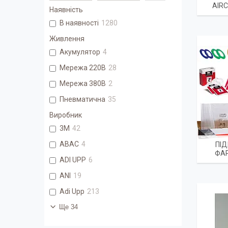
AIRC
Наявність
В наявності
1280
Живлення
Акумулятор
4
Мережа 220В
28
Мережа 380В
2
Пневматична
35
Виробник
3М
42
ABAC
4
ПІ
ФА
ADI UPP
6
ANI
19
Adi Upp
213
Ще 34