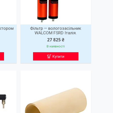
уктором
Фільтр — вологозасільник
WALCOM FSRD Італія.
27 825 ₴
В наявності
Купити