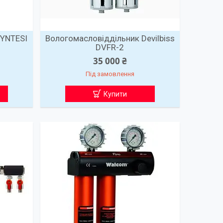
SYNTESI
Вологомасловіддільник Devilbiss
DVFR-2
35 000 ₴
Під замовлення
Купити