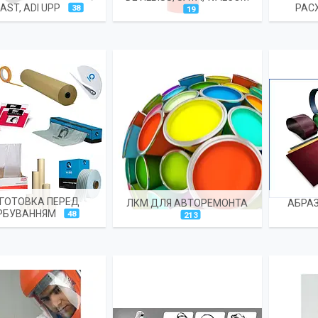
AST, ADI UPP
РАС
38
19
ДГОТОВКА ПЕРЕД
ЛКМ ДЛЯ АВТОРЕМОНТА
АБРАЗ
РБУВАННЯМ
48
213