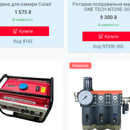
дина для камери Colad
Роторна полірувальна м
ONE TECH NT09E-3
1 575 ₴
9 300 ₴
В наявності
В наявності
Купити
Купити
8142
NT09E-303
Новинка