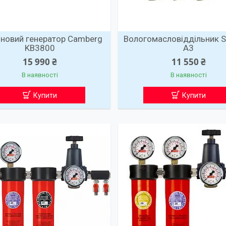
новий генератор Camberg
Вологомасловіддільник 
KB3800
A3
15 990 ₴
11 550 ₴
В наявності
В наявності
Купити
Купити