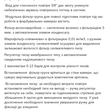
Вхід для стисненого повітря 3/8" дає змогу уникнути
небезпечних звужень повітряного потоку в системі.
Модульна фільтр-група для повної підготовки повітря під час
роботи в фарбувальних камерах містить:
Фільтр-вологовиробник — синтетичне волокно з фільтрацією 5
мкм, з автоматичним зливом конденсату.
Мікрофільтр-оліяжнювач із фільтрацією 0,01 мг/м3, з ручним
зливом конденсату, силікагелевий осушувач для видалення
залишкової вологості фільтр силікагелевого пилу
Регулятор тиску мембранного типу з автоматичним
скиданням надлишкового тиску.
2 манометри 0-12 барів для контролю різності тисків.
Встановлення: фільтр-група кріпиться до стіни камери, що
суворо вертикально додається комплектом кріплень.
Встановлення тиску: за необхідної витрати повітря
встановити необхідний тиск на виході — ручку регулятор
витягнути на себе, повертати за годинниковою стрілкою для
збільшення й проти-для зменшення вихідного тиску. У разі
досягнення необхідного значення увиразнити ручку для
фіксації до клацання.