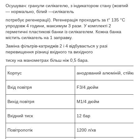
Осушувач: гранули силікагелю, з індикатором стану (жовтий
— нормально, білий —силікагель
потребує регенерації). Регенерація проходить за t° 135 °C
упродовж 4 години, максимум 3 рази. У комплекті 2
герметичні пластикові банки із силікагелем. Кожна банка
містить силікагель на 1 заправку.
Заміна фільтрів-катриджів 2 і 4 відбувається у разі
перевищення різниці вхідного та вихідного
тиску на манометрах більш ніж 0,5 бара.
Корпус
анодований алюміній, стійкий 
Вхід повітря
F3/4 дюйм
Вихід повітря
M1/4 дюйм
Вхідний тиск
12 бар
Повітропотік
1200 л/хв