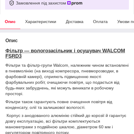
Замовлення під захистом
Опис
Характеристики
Доставка
Оплата
Умови п
Опис
Фільтр — вологозасільник і осушувач WALCOM
FSRD3
Фільтри та фільтр-групи Walcom, належним чином встановлені
в пневмолінію (на виході компресора, пневморозводки, в
фарбовній камері), сприяють підвищенню якості
фарбувальних робіт, очищаючи повітря, що подається від
будь-яких забруднень, які можуть виникати в робочому
просторі.
Фільтри також гарантують повне очищення повітря від
конденсату, олії та залишкової вологості.
Корпус з анодованого алюмінію стійкий до корозії й гарантує
довгу експлуатацію, всі фільтри комплектуються
манометрами з подвійною шкалою, діаметром 60 мм і
регулятором повітряного потоку.