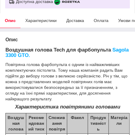
Доступна доставка
Опис
Характеристики
Доставка
Оплата
Умови п
Опис
Воздушная голова
Tech
для фарбопульта
Sagola
3300 GTO.
Повітряна голова фарбопульта є одним із найважливіших
комплектуючих пістолета. Тому наша компанія радить Вам
підійти до вибору голови з великою серйозністю. Річ у тім, що
кожна з представлених моделей повітряних голів має
використовуватися безпосередньо за її призначенням, з
огляду на їхні прямі характеристики, для досягнення
найкращого результату.
Характеристика повітряними головами
Воздуш
Рекоме
Спожив
Факел
Продук
Матеріа
ная
ндован
ання
тивніст
ли
голова
ий тиск
повітря
ь