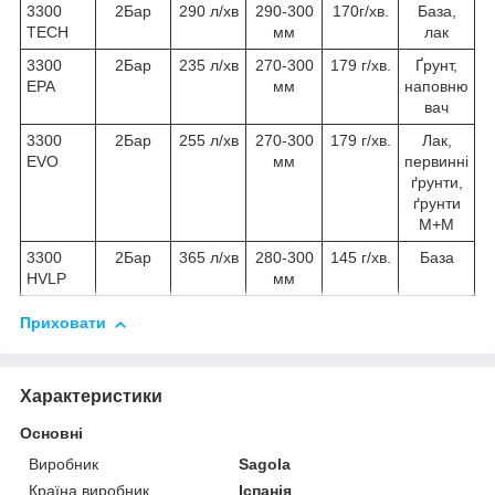
3300
2Бар
290 л/хв
290-300
170г/хв.
База,
TECH
мм
лак
3300
2Бар
235 л/хв
270-300
179 г/хв.
Ґрунт,
EPA
мм
наповню
вач
3300
2Бар
255 л/хв
270-300
179 г/хв.
Лак,
EVO
мм
первинні
ґрунти,
ґрунти
М+М
3300
2Бар
365 л/хв
280-300
145 г/хв.
База
HVLP
мм
Приховати
Характеристики
Основні
Виробник
Sagola
Країна виробник
Іспанія