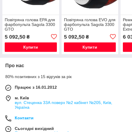
Повітряна голова EPA для
Повітряна голова EVO для
Ремк
фарбопульта Sagola 3300
фарбопульта Sagola 3300
фарб
GTO
GTO
Extr
5 092,50
5 092,50
6 0
₴
₴
Купити
Купити
Про нас
80% позитивних з 15 відгуків за рік
Працює з 16.01.2012
м. Київ
вул. Стеценка 33А поверх №2 кабінет №205, Київ,
Україна
Контакти
Сьогодні вихідний