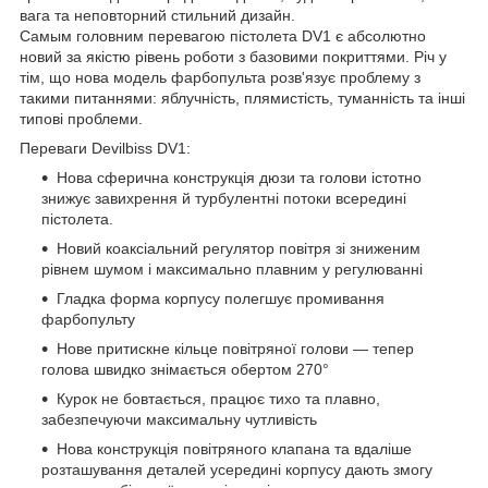
вага та неповторний стильний дизайн.
Самым головним перевагою пістолета DV1 є абсолютно
новий за якістю рівень роботи з базовими покриттями. Річ у
тім, що нова модель фарбопульта розв'язує проблему з
такими питаннями: яблучність, плямистість, туманність та інші
типові проблеми.
Переваги Devilbiss DV1:
Нова сферична конструкція дюзи та голови істотно
знижує завихрення й турбулентні потоки всередині
пістолета.
Новий коаксіальний регулятор повітря зі зниженим
рівнем шумом і максимально плавним у регулюванні
Гладка форма корпусу полегшує промивання
фарбопульту
Нове притискне кільце повітряної голови — тепер
голова швидко знімається обертом 270°
Курок не бовтається, працює тихо та плавно,
забезпечуючи максимальну чутливість
Нова конструкція повітряного клапана та вдаліше
розташування деталей усередині корпусу дають змогу