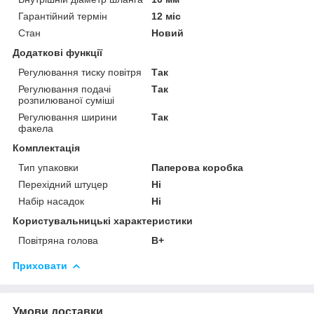
Гарантійний термін
12 міс
Стан
Новий
Додаткові функції
Регулювання тиску повітря
Так
Регулювання подачі
Так
розпилюваної суміші
Регулювання ширини
Так
факела
Комплектація
Тип упаковки
Паперова коробка
Перехідний штуцер
Ні
Набір насадок
Ні
Користувальницькі характеристики
Повітряна голова
B+
Приховати
Умови доставки