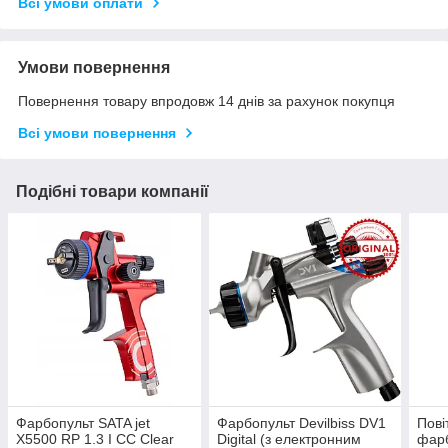
Всі умови оплати
Умови повернення
Повернення товару впродовж 14 днів за рахунок покупця
Всі умови повернення
Подібні товари компанії
Фарбопульт SATA jet
Фарбопульт Devilbiss DV1
Пові
X5500 RP 1.3 I CC Clear
Digital (з електронним
фарб