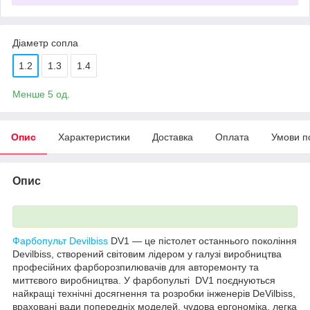
Діаметр сопла
1.2
1.3
1.4
Менше 5 од.
Опис
Характеристики
Доставка
Оплата
Умови п
Опис
Фарбопульт Devilbiss
DV1 — це пістолет останнього покоління
Devilbiss, створений світовим лідером у галузі виробництва
професійних фарборозпилювачів для авторемонту та
миттєвого виробництва. У фарбопульті DV1 поєднуються
найкращі технічні досягнення та розробки інженерів DeVilbiss,
враховані вади попередніх моделей, чудова ергономіка, легка