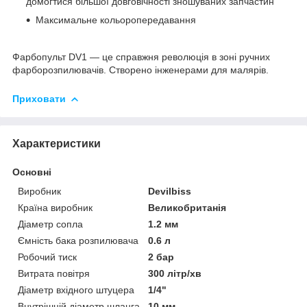
домогтися більшої довговічності зношуваних запчастин
Максимальне кольоропередавання
Фарбопульт DV1 — це справжня революція в зоні ручних
фарборозпилювачів. Створено інженерами для малярів.
Приховати
Характеристики
Основні
Виробник
Devilbiss
Країна виробник
Великобританія
Діаметр сопла
1.2 мм
Ємність бака розпилювача
0.6 л
Робочий тиск
2 бар
Витрата повітря
300 літр/хв
Діаметр вхідного штуцера
1/4"
Внутрішній діаметр шланга
10 мм