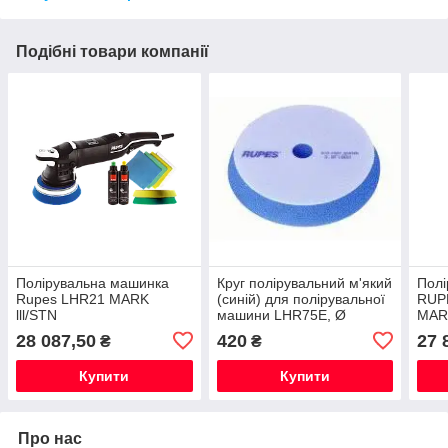
Подібні товари компанії
Полірувальна машинка
Круг полірувальний м'який
Полі
Rupes LHR21 MARK
(синій) для полірувальної
RUPE
lll/STN
машини LHR75E, Ø
MARK
75/100° RUPES 9. BF100H
28 087,50
420
27 
₴
₴
Купити
Купити
Про нас