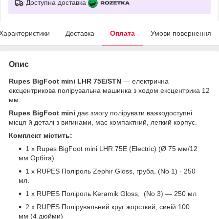
Доступна доставка
Характеристики
Доставка
Оплата
Умови повернення
Опис
Rupes BigFoot mini LHR 75E/STN
— електрична
ексцентрикова полірувальна машинка з ходом ексцентрика 12
мм.
Rupes BigFoot mini
дає змогу полірувати важкодоступні
місця й деталі з вигинами, має компактний, легкий корпус.
Комплект містить:
1 х Rupes BigFoot mini LHR 75E (Electric) (Ø 75 мм/12
мм Орбіта)
1 х RUPES Поліроль Zephir Gloss, груба, (No 1) - 250
мл.
1 х RUPES Поліроль Keramik Gloss, (No 3) — 250 мл
2 х RUPES Полірувальний круг жорсткий, синій 100
мм (4 дюйми)