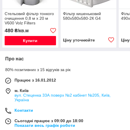
Стельовий фільтр тонкого
Фільтр кишеньковий
Філь
очищення 0,8 м х 20 м
580х580х580-2К G4
490х
V600 Volz Filters
480
₴/кв.м
Ціну уточнюйте
Цін
Купити
Про нас
80% позитивних з 15 відгуків за рік
Працює з 16.01.2012
м. Київ
вул. Стеценка 33А поверх №2 кабінет №205, Київ,
Україна
Контакти
Сьогодні працює з 09:00 до 18:00
Показати весь графік роботи