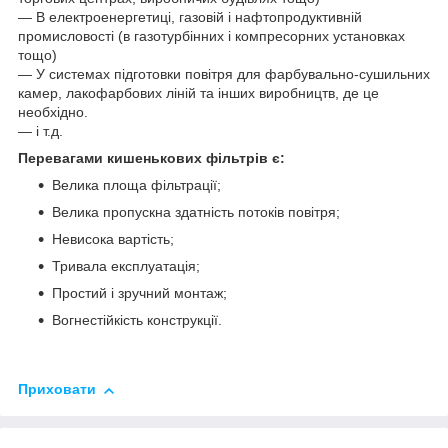
— В електроенергетиці, газовій і нафтопродуктивній
промисловості (в газотурбінних і компресорних установках
тощо)
— У системах підготовки повітря для фарбувально-сушильних
камер, лакофарбових ліній та інших виробництв, де це
необхідно.
— і т.д.
Перевагами кишенькових фільтрів є:
Велика площа фільтрації;
Велика пропускна здатність потоків повітря;
Невисока вартість;
Тривала експлуатація;
Простий і зручний монтаж;
Вогнестійкість конструкції.
Приховати