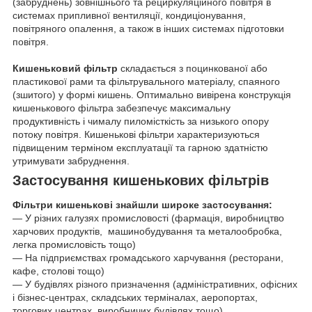
(забруднень) зовнішнього та рециркуляційного повітря в
системах припливної вентиляції, кондиціонування,
повітряного опалення, а також в інших системах підготовки
повітря.
Кишеньковий фільтр
складається з поцинкованої або
пластикової рами та фільтрувального матеріалу, спаяного
(зшитого) у формі кишень. Оптимально вивірена конструкція
кишенькового фільтра забезпечує максимальну
продуктивність і чималу пиломісткість за низького опору
потоку повітря. Кишенькові фільтри характеризуються
підвищеним терміном експлуатації та гарною здатністю
утримувати забруднення.
Застосування кишенькових фільтрів
Фільтри кишенькові знайшли широке застосування:
— У різних галузях промисловості (фармація, виробництво
харчових продуктів, машинобудування та металообробка,
легка промисловість тощо)
— На підприємствах громадського харчування (ресторани,
кафе, столові тощо)
— У будівлях різного призначення (адміністративних, офісних
і бізнес-центрах, складських терміналах, аеропортах,
торгових центрах, виробничих будівлях тощо)