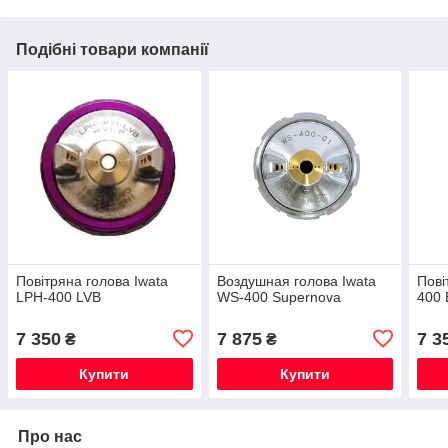
Подібні товари компанії
Повітряна голова Iwata
Воздушная голова Iwata
Пові
LPH-400 LVB
WS-400 Supernova
400 
7 350
7 875
7 3
₴
₴
Купити
Купити
Про нас