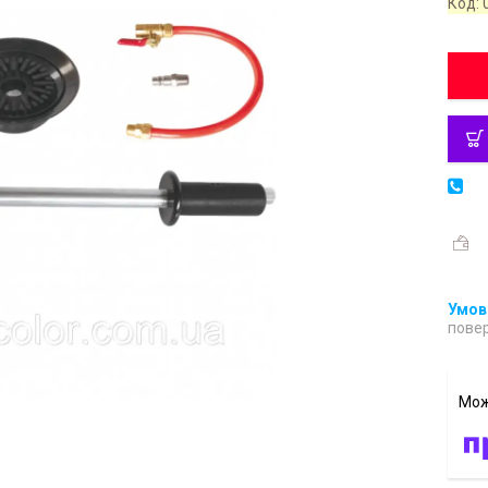
Код:
повер