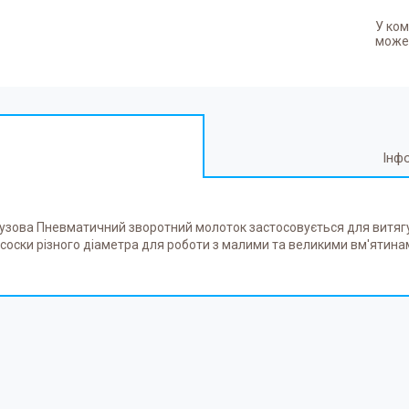
У ком
может
Інф
узова Пневматичний зворотний молоток застосовується для витя
соски різного діаметра для роботи з малими та великими вм'ятина