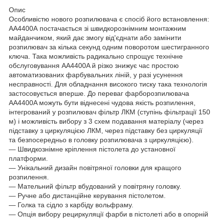
Опис
Особливістю нового розпилювача є спосіб його встановлення:
АА4400А постачається зі швидкорознімним монтажним
майданчиком, який дає змогу від'єднати або замінити
розпилювач за кілька секунд одним поворотом шестигранного
ключа. Така можливість радикально спрощує технічне
обслуговування AA4400A й різко знижує час простою
автоматизованих фарбувальних ліній, у разі усунення
несправності. Для обладнання високого тиску така технологія
застосовується вперше. До переваг фарборозпилювача
AA4400A можуть бути віднесені чудова якість розпилення,
інтегрований у розпилювач фільтр ЛКМ (ступінь фільтрації 150
м) і можливість вибору з 3 схем подавання матеріалу (через
підставку з циркуляцією ЛКМ, через підставку без циркуляції
та безпосередньо в головку розпилювача з циркуляцією).
— Швидкознімне кріплення пістолета до установної
платформи.
— Унікальний дизайн повітряної головки для кращого
розпилення.
— Мательний фільтр вбудований у повітряну головку.
— Ручне або дистанційне керування пістолетом.
— Голка та сідло з карбіду вольфраму.
— Опція вибору рециркуляції фарби в пістолеті або в опорній