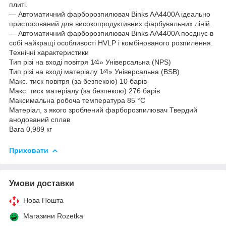
плиті.
— Автоматичний фарборозпилювач Binks AA4400A ідеально
пристосований для високопродуктивних фарбувальних ліній.
— Автоматичний фарборозпилювач Binks AA4400A поєднує в
собі найкращі особливості HVLP і комбінованого розпилення.
Технічні характеристики
Тип різі на вході повітря 1⁄4» Універсальна (NPS)
Тип різі на вході матеріалу 1⁄4» Універсальна (BSB)
Макс. тиск повітря (за безпекою) 10 барів
Макс. тиск матеріалу (за безпекою) 276 барів
Максимальна робоча температура 85 °C
Матеріал, з якого зроблений фарборозпилювач Твердий
анодований сплав
Вага 0,989 кг
Приховати
Умови доставки
Нова Пошта
Магазини Rozetka