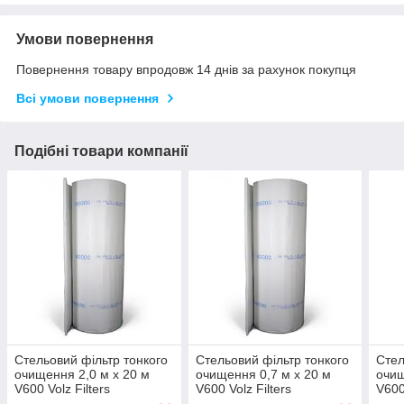
Умови повернення
Повернення товару впродовж 14 днів за рахунок покупця
Всі умови повернення
Подібні товари компанії
Стельовий фільтр тонкого
Стельовий фільтр тонкого
Стел
очищення 2,0 м х 20 м
очищення 0,7 м х 20 м
очищ
V600 Volz Filters
V600 Volz Filters
V600