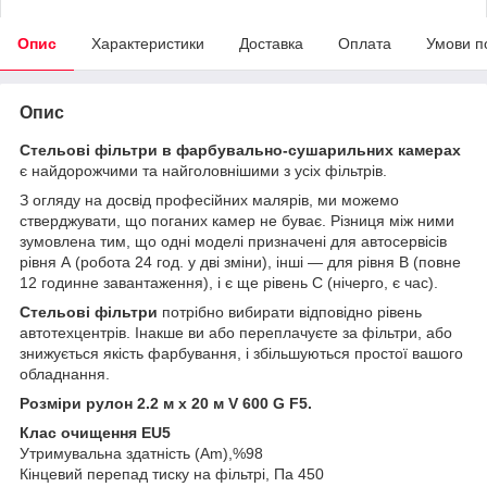
Опис
Характеристики
Доставка
Оплата
Умови п
Опис
Стельові фільтри в фарбувально-сушарильних камерах
є найдорожчими та найголовнішими з усіх фільтрів.
З огляду на досвід професійних малярів, ми можемо
стверджувати, що поганих камер не буває. Різниця між ними
зумовлена тим, що одні моделі призначені для автосервісів
рівня А (робота 24 год. у дві зміни), інші — для рівня В (повне
12 годинне завантаження), і є ще рівень С (нічерго, є час).
Стельові фільтри
потрібно вибирати відповідно рівень
автотехцентрів. Інакше ви або переплачуєте за фільтри, або
знижується якість фарбування, і збільшуються простої вашого
обладнання.
Розміри рулон 2.2 м х 20 м V 600 G F5.
Клас очищення EU5
Утримувальна здатність (Am),%98
Кінцевий перепад тиску на фільтрі, Па 450