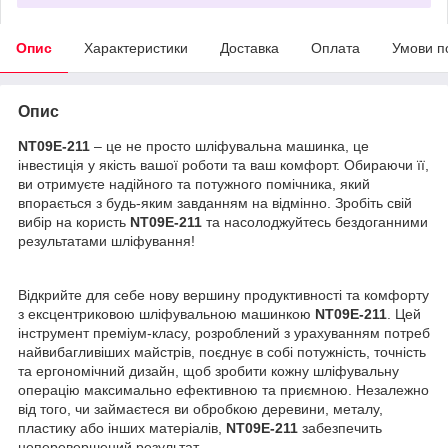
Опис
Характеристики
Доставка
Оплата
Умови п
Опис
NT09E-211
– це не просто шліфувальна машинка, це
інвестиція у якість вашої роботи та ваш комфорт. Обираючи її,
ви отримуєте надійного та потужного помічника, який
впорається з будь-яким завданням на відмінно. Зробіть свій
вибір на користь
NT09E-211
та насолоджуйтесь бездоганними
результатами шліфування!
Відкрийте для себе нову вершину продуктивності та комфорту
з ексцентриковою шліфувальною машинкою
NT09E-211
. Цей
інструмент преміум-класу, розроблений з урахуванням потреб
найвибагливіших майстрів, поєднує в собі потужність, точність
та ергономічний дизайн, щоб зробити кожну шліфувальну
операцію максимально ефективною та приємною. Незалежно
від того, чи займаєтеся ви обробкою деревини, металу,
пластику або інших матеріалів,
NT09E-211
забезпечить
неперевершений результат.