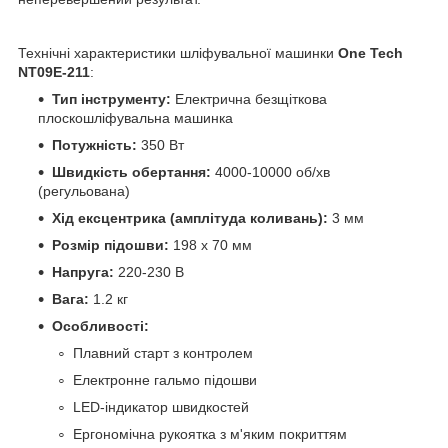
Технічні характеристики шліфувальної машинки
One Tech
NT09E-211
:
Тип інструменту:
Електрична безщіткова
плоскошліфувальна машинка
Потужність:
350 Вт
Швидкість обертання:
4000-10000 об/хв
(регульована)
Хід ексцентрика (амплітуда коливань):
3 мм
Розмір підошви:
198 x 70 мм
Напруга:
220-230 В
Вага:
1.2 кг
Особливості:
Плавний старт з контролем
Електронне гальмо підошви
LED-індикатор швидкостей
Ергономічна рукоятка з м'яким покриттям