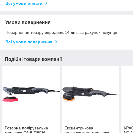
Всі умови оплати
Умови повернення
Повернення товару впродовж 14 днів за рахунок покупця
Всі умови повернення
Подібні товари компанії
Роторна полірувальна
Ексцентрикова
КРА
машинка ONE TECH
полірувальна машинка
NT-