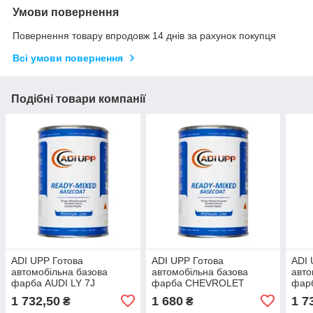
Умови повернення
Повернення товару впродовж 14 днів за рахунок покупця
Всі умови повернення
Подібні товари компанії
ADI UPP Готова
ADI UPP Готова
ADI 
автомобільна базова
автомобільна базова
авто
фарба AUDI LY 7J
фарба CHEVROLET
фар
AVUSILBER MET. (0,8л)
EUROPE 97K BLU MET.
SCH
1 732,50
1 680
1 7
₴
₴
ITALY
(0,8л) ITALY
(0,8