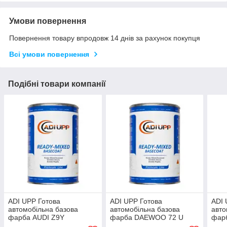
Умови повернення
Повернення товару впродовж 14 днів за рахунок покупця
Всі умови повернення
Подібні товари компанії
ADI UPP Готова
ADI UPP Готова
ADI 
автомобільна базова
автомобільна базова
авто
фарба AUDI Z9Y
фарба DAEWOO 72 U
фар
PHANTOMSCHWARZ MET.
ORANGE RED PRL.MET.
PERL