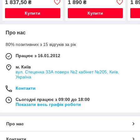
1 837,50
1 890
1 8
₴
₴
(0,8л) ITALY
(0,8л) ITALY
ITAL
Купити
Купити
Про нас
80% позитивних з 15 відгуків за рік
Працює з 16.01.2012
м. Київ
вул. Стеценка 33А поверх №2 кабінет №205, Київ,
Україна
Контакти
Сьогодні працює з 09:00 до 18:00
Показати весь графік роботи
Про нас
Контакти