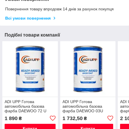
Повернення товару впродовж 14 днів за рахунок покупця
Всі умови повернення
Подібні товари компанії
ADI UPP Готова
ADI UPP Готова
ADI 
автомобільна базова
автомобільна базова
авто
фарба DAEWOO 72 U
фарба DAEWOO 03U
фар
ORANGE RED PRL.MET.
AQUA GREEN MET. (0,8л)
MON
1 890
1 732,50
2 1
₴
₴
(0,8л) ITALY
ITALY
YORK
ITAL
Купити
Купити