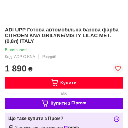
ADI UPP Готова автомобільна базова фарба
CITROEN KNA GRILYNE/MISTY LILAC MET.
(0,8л) ITALY
В наявності
Код: ADP C KNA
Роздріб
1 890
₴
Купити
або
Купити з
Що таке купити з Пром?
Замовлення під захистом