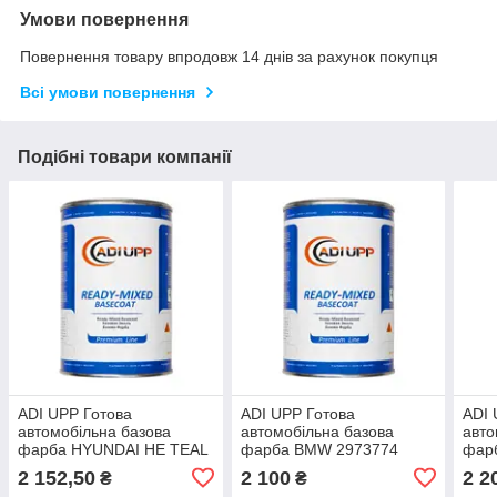
Умови повернення
Повернення товару впродовж 14 днів за рахунок покупця
Всі умови повернення
Подібні товари компанії
ADI UPP Готова
ADI UPP Готова
ADI 
автомобільна базова
автомобільна базова
авто
фарба HYUNDAI HE TEAL
фарба BMW 2973774
фар
BLUE MET. (0,8л) ITALY
MONTREAL BLUE/NEW
СЛИ
2 152,50
2 100
2 2
₴
₴
YORK BLUE MET. (0,8л)
WHIT