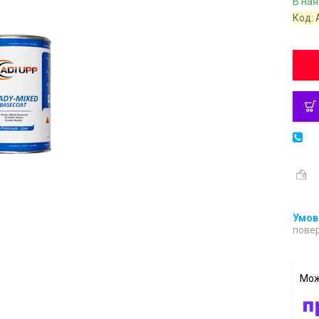
В ная
Код:
повер