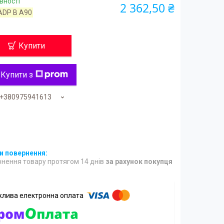
вності
2 362,50 ₴
ADP B A90
Купити
Купити з
+380975941613
нення товару протягом 14 днів
за рахунок покупця