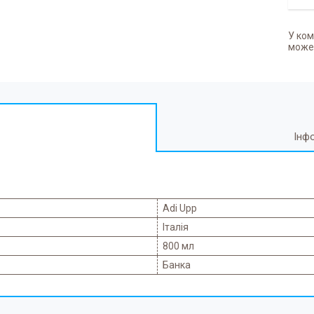
У ком
может
Інф
Adi Upp
Італія
800 мл
Банка