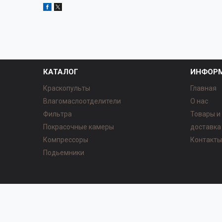
КАТАЛОГ
ИНФОР
Краскопульты
Главная
Влагомаслоотделители
О нас
Фильтра
Товары и
Покрасочные камеры
доставка
Компрессоры
Контакт
Подьемники