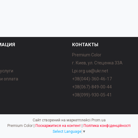
МАЦИЯ
КОНТАКТЫ
Premium Color
г. Киев, ул. Стеценка 33А
 услуги
Lpi.org.ua@ukr.net
 и оплата
+38(044)-360-46-17
ы
+38(067)-849-00-44
+38(099)-930-05-41
Сайт створений на маркетплейсі
Prom.ua
Premium Color |
Поскаржитися на контент
|
Політика конфіденційності
Select Language
▼