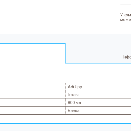
У ком
может
Інф
Adi Upp
Італія
800 мл
Банка