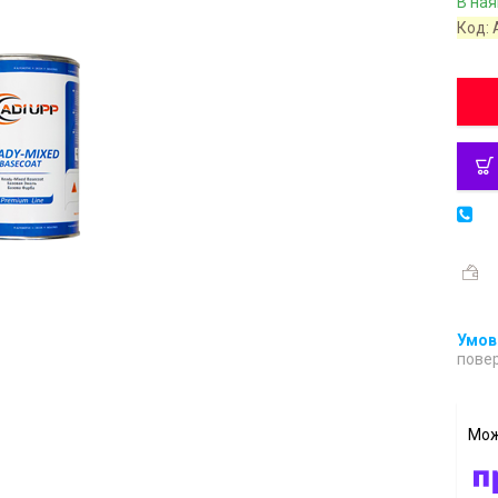
В ная
Код:
повер