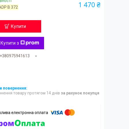
вності
1 470 ₴
ADP B 372
Купити
Купити з
+380975941613
нення товару протягом 14 днів
за рахунок покупця