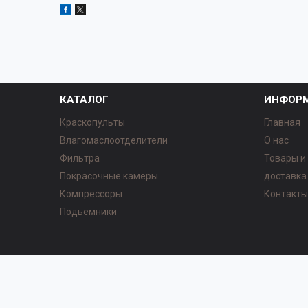
КАТАЛОГ
ИНФОР
Краскопульты
Главная
Влагомаслоотделители
О нас
Фильтра
Товары и
Покрасочные камеры
доставка
Компрессоры
Контакт
Подьемники