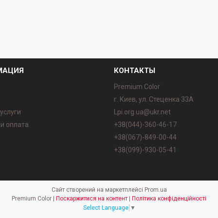
МАЦИЯ
КОНТАКТЫ
Premium Color
г. Киев, ул. Стеценка 33А
 услуги
Lpi.org.ua@ukr.net
 и оплата
+38(044)-360-46-17
ы
+38(067)-849-00-44
+38(099)-930-05-41
Сайт створений на маркетплейсі
Prom.ua
Premium Color |
Поскаржитися на контент
|
Політика конфіденційності
Select Language
▼