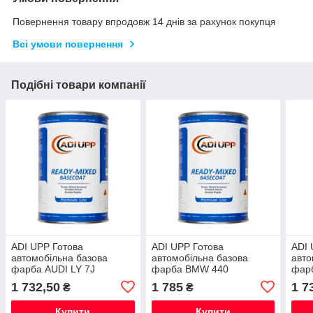
Повернення товару впродовж 14 днів за рахунок покупця
Всі умови повернення
Подібні товари компанії
ADI UPP Готова
ADI UPP Готова
ADI 
автомобільна базова
автомобільна базова
авто
фарба AUDI LY 7J
фарба BMW 440
фар
AVUSILBER MET. (0,8л)
STRATUS/CREMA DUNKEL
AQUA
1 732,50
1 785
1 7
₴
₴
ITALY
MET. (0,8л) ITALY
ITAL
Купити
Купити