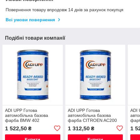
Повернення товару впродовж 14 днів за рахунок покупця
Всі умови повернення
Подібні товари компанії
ADI UPP Готова
ADI UPP Готова
ADI 
автомобільна базова
автомобільна базова
авто
фарба BMW 402
фарба CITROEN AC200
фар
FASHIOROT II (0,8 л)
SCHWARZ (CITROEN 200)
BRO
1 522,50
1 312,50
1 5
₴
₴
ITALY
D030 — E215 (1 л) ITALY
ITAL
Купити
Купити