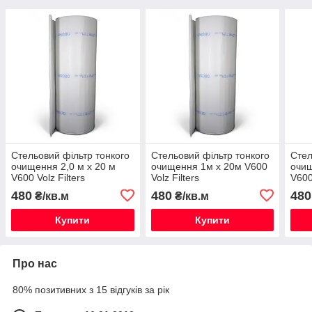
Стельовий фільтр тонкого
Стельовий фільтр тонкого
Стел
очищення 2,0 м х 20 м
очищення 1м х 20м V600
очищ
V600 Volz Filters
Volz Filters
V600
480
480
480
₴/кв.м
₴/кв.м
Купити
Купити
Про нас
80% позитивних з 15 відгуків за рік