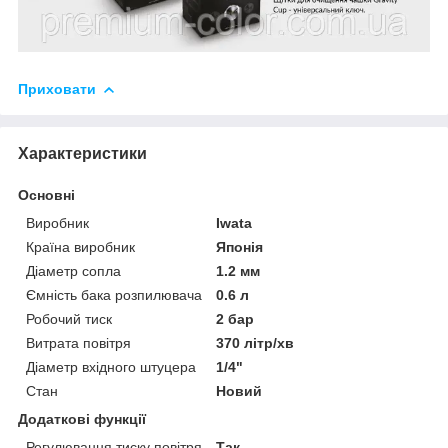
Приховати
Характеристики
Основні
Виробник
Iwata
Країна виробник
Японія
Діаметр сопла
1.2 мм
Ємність бака розпилювача
0.6 л
Робочий тиск
2 бар
Витрата повітря
370 літр/хв
Діаметр вхідного штуцера
1/4"
Стан
Новий
Додаткові функції
Регулювання тиску повітря
Так