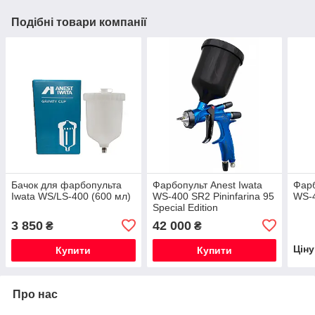
Подібні товари компанії
Бачок для фарбопульта
Фарбопульт Anest Iwata
Фарб
Iwata WS/LS-400 (600 мл)
WS-400 SR2 Pininfarina 95
WS-4
Special Edition
3 850
42 000
₴
₴
Цін
Купити
Купити
Про нас