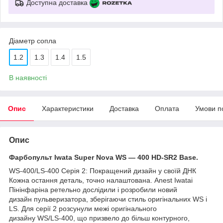
Доступна доставка
Діаметр сопла
1.2
1.3
1.4
1.5
В наявності
Опис
Характеристики
Доставка
Оплата
Умови п
Опис
Фарбопульт Iwata Super Nova WS — 400 НD-SR2 Base.
WS-400/LS-400 Серія 2: Покращений дизайн у своїй ДНК
Кожна остання деталь, точно налаштована. Anest Iwataі
Пінінфаріна ретельно дослідили і розробили новий
дизайн пульверизатора, зберігаючи стиль оригінальних WS і
LS. Для серії 2 розсунули межі оригінального
дизайну WS/LS-400, що призвело до більш контурного,