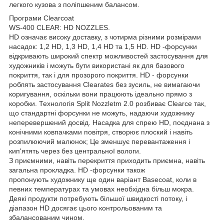
легкого кузова з поліпшеним балансом.
Програми Clearcoat
WS-400 CLEAR: HD NOZZLES.
HD означає високу доставку, з чотирма різними розмірами
насадок: 1,2 HD, 1,3 HD, 1,4 HD та 1,5 HD. HD -форсунки
відкривають широкий спектр можливостей застосування для
художників і можуть бути використані як для базового
покриття, так і для прозорого покриття. HD - форсунки
роблять застосування Clearates без зусиль, не вимагаючи
коригування, оскільки вони працюють ідеально прямо з
коробки. Технологія Split Nozzletm 2.0 розбиває Clearce так,
що стандартні форсунки не можуть, надаючи художнику
неперевершений досвід. Насадка для спрею HD, поєднана з
конічними ковпачками повітря, створює плоский і навіть
розпилюючий малюнок; Це зменшує перевантаження і
кип'ятять через без центральної вологи.
З приємними, навіть перекриття приходить приємна, навіть
загальна прокладка. HD -форсунки також
пропонують художнику ще один варіант Basecoat, коли в
певних температурах та умовах необхідна більш мокра.
Деякі продукти потребують більшої швидкості потоку, і
діапазон HD досягає цього контрольованим та
збалансованим чином.