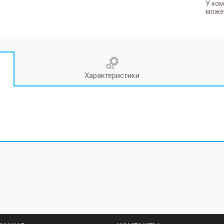
У ком
может
Характеристики