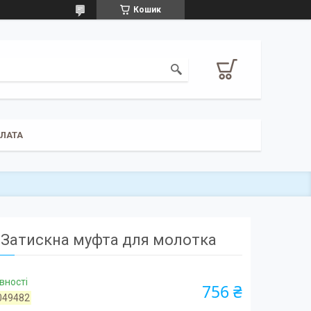
Кошик
ПЛАТА
Затискна муфта для молотка
вності
756 ₴
049482