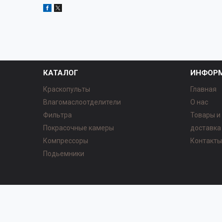
КАТАЛОГ
ИНФОР
Краскопульты
Главная
Влагомаслоотделители
О нас
Фильтра
Товары и
Покрасочные камеры
доставка
Компрессоры
Контакт
Подьемники