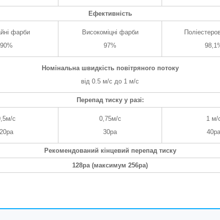
Ефективність
йні фарби
Високоміцні фарби
Поліестеро
90%
97%
98,1
Номінальна швидкість повітряного потоку
від 0.5 м/с до 1 м/с
Перепад тиску у разі:
0,5м/с
0,75м/с
1 м/
20ра
30ра
40р
Рекомендований кінцевий перепад тиску
128ра (максимум 256ра)