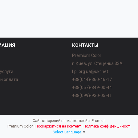
МАЦИЯ
КОНТАКТЫ
Premium Color
г. Киев, ул. Стеценка 33А
 услуги
Lpi.org.ua@ukr.net
 и оплата
+38(044)-360-46-17
ы
+38(067)-849-00-44
+38(099)-930-05-41
Сайт створений на маркетплейсі
Prom.ua
Premium Color |
Поскаржитися на контент
|
Політика конфіденційності
Select Language
▼