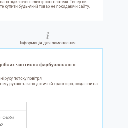
панії підключені електронні платежі. Тепер ви
е купити будь-який товар не покидаючи сайту.
Інформація для замовлення
рібних частинок фарбувального
і руху потоку повітря.
тому рухаються по дотичній траєкторії, осідаючи на
ві фарби
м2.