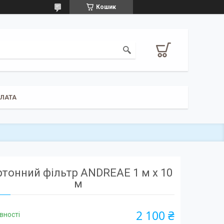
Кошик
ПЛАТА
ртонний фільтр ANDREAE 1 м х 10
м
2 100 ₴
вності