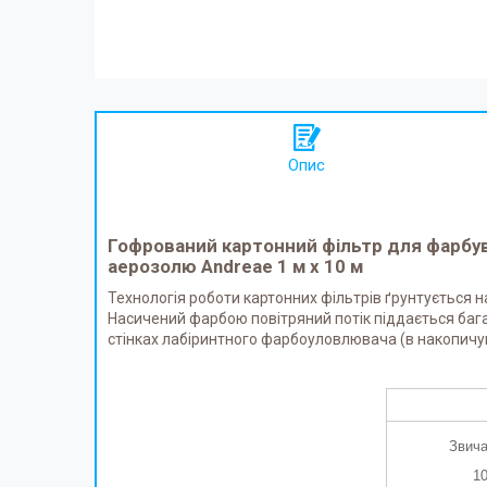
Опис
Гофрований картонний фільтр
для фарбув
аерозолю
Andreae 1 м х 10 м
Технологія роботи картонних фільтрів ґрунтується на
Насичений фарбою повітряний потік піддається багат
стінках лабіринтного фарбоуловлювача (в накопичу
Звича
10