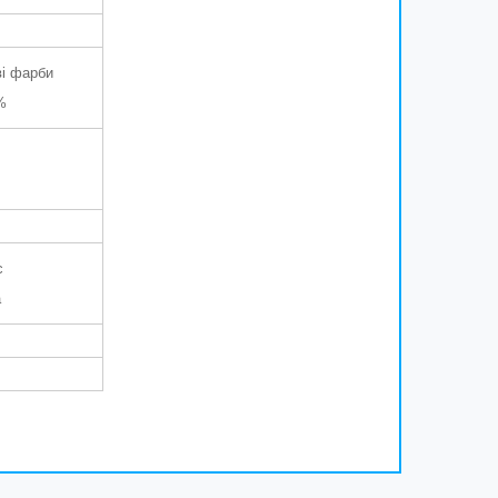
ві фарби
%
с
а