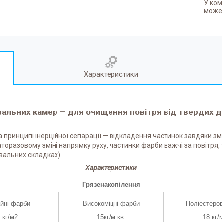
У ком
может
Характеристики
альних камер — для очищення повітря від твердих д
 принципі інерційної сепарації — відкладення частинок завдяки змін
оразовому зміні напрямку руху, частинки фарби важчі за повітря, 
вальних складках).
Характеристики
Грязенакопілення
йні фарби
Високоміцні фарби
Поліестеро
 кг/м2.
15кг/м.кв.
18 кг/