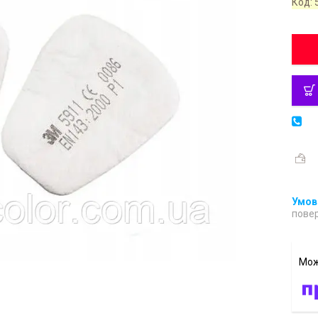
Код:
повер