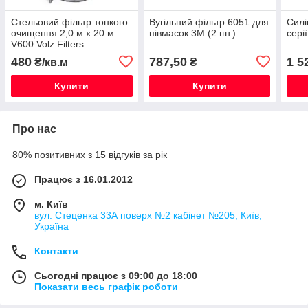
Стельовий фільтр тонкого
Вугільний фільтр 6051 для
Силі
очищення 2,0 м х 20 м
півмасок 3М (2 шт.)
сері
V600 Volz Filters
480
787,50
1 5
₴/кв.м
₴
Купити
Купити
Про нас
80% позитивних з 15 відгуків за рік
Працює з 16.01.2012
м. Київ
вул. Стеценка 33А поверх №2 кабінет №205, Київ,
Україна
Контакти
Сьогодні працює з 09:00 до 18:00
Показати весь графік роботи