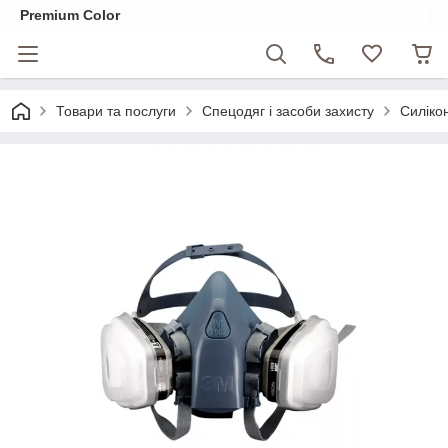
Premium Color
Товари та послуги
Спецодяг і засоби захисту
Силіко