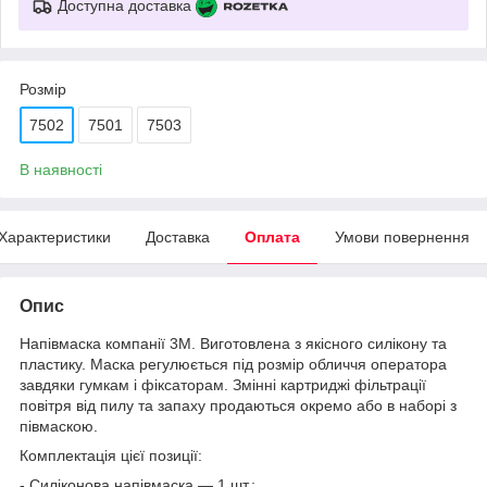
Доступна доставка
Розмір
7502
7501
7503
В наявності
Характеристики
Доставка
Оплата
Умови повернення
Опис
Напівмаска компанії 3М. Виготовлена з якісного силікону та
пластику. Маска регулюється під розмір обличчя оператора
завдяки гумкам і фіксаторам. Змінні картриджі фільтрації
повітря від пилу та запаху продаються окремо або в наборі з
півмаскою.
Комплектація цієї позиції:
- Силіконова напівмаска — 1 шт.;