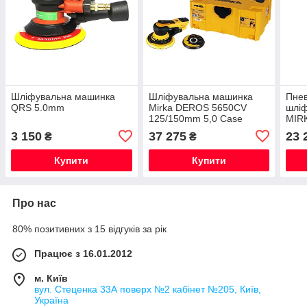
Шліфувальна машинка
Шліфувальна машинка
Пнев
QRS 5.0mm
Mirka DEROS 5650CV
шлі
125/150mm 5,0 Case
MIR
Орбі
3 150
37 275
23 
₴
₴
Купити
Купити
Про нас
80% позитивних з 15 відгуків за рік
Працює з 16.01.2012
м. Київ
вул. Стеценка 33А поверх №2 кабінет №205, Київ,
Україна