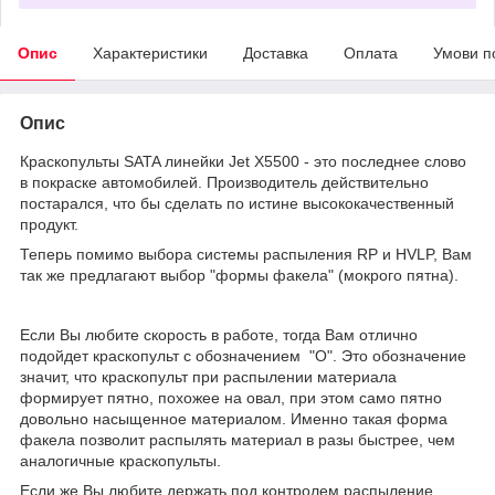
Опис
Характеристики
Доставка
Оплата
Умови п
Опис
Краскопульты SATA линейки Jet X5500 - это последнее слово
в покраске автомобилей. Производитель действительно
постарался, что бы сделать по истине высококачественный
продукт.
Теперь помимо выбора системы распыления RP и HVLP, Вам
так же предлагают выбор "формы факела" (мокрого пятна).
Если Вы любите скорость в работе, тогда Вам отлично
подойдет краскопульт с обозначением "О". Это обозначение
значит, что краскопульт при распылении материала
формирует пятно, похожее на овал, при этом само пятно
довольно насыщенное материалом. Именно такая форма
факела позволит распылять материал в разы быстрее, чем
аналогичные краскопульты.
Если же Вы любите держать под контролем распыление