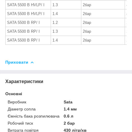
SATA 5500 B HVLP/ I
1.3
2бар
43
SATA 5500 B HVLP/ I
1.4
2бар
43
SATA 5500 B RP/ I
1.2
2бар
29
SATA 5500 B RP/ I
1.3
2бар
29
SATA 5500 B RP/ I
1.4
2бар
29
Приховати
Характеристики
Основні
Виробник
Sata
Діаметр сопла
1.4 мм
Ємність бака розпилювача
0.6 л
Робочий тиск
2 бар
Витрата повітря
430 літр/хв