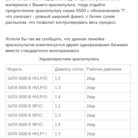
материала с Вашего краскопульта, тогда отдайте
предпочтение краскопульту серии 5500 с обозначением "І",
что означает - ровный широкий факел, с более сухим
распылом, что позволит контролировать весь процесс.
Хотели бы так же сообщить, что данная линейка
краскопультов комплектуется двумя одноразовыми бачками
вместо стандартного многоразового.
Характеристики краскопульта
Модель
Диаметр сопла
Рабочее давление
По
SATA 5500 B HVLP/O
1.2
2бар
43
SATA 5500 B HVLP/O
1.3
2бар
43
SATA 5500 B HVLP/O
1.4
2бар
43
SATA 5500 B RP/O
1.2
2бар
29
SATA 5500 B RP/O
1.3
2бар
29
SATA 5500 B RP/O
1.4
2бар
29
SATA 5500 B HVLP/ I
1.2
2бар
43