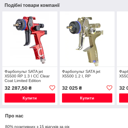
Подібні товари компанії
Фарбопульт SATA jet
Фарбопульт SATA jet
Фарб
X5500 RP 1.3 I CC Clear
X5500 1.2 I, RP
X550
Coat Limited Edition
32 287,50
32 025
32 
₴
₴
Купити
Купити
Про нас
80% позитивних з 15 відгуків за рік