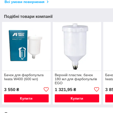
Всі умови повернення
Подібні товари компанії
Бачок для фарбопульта
Верхній пластик. бачок
Бачо
Iwata W400 (600 мл)
180 мл для фарбопультів
Iwat
EGO
3 550
1 321,95
3 8
₴
₴
Купити
Купити