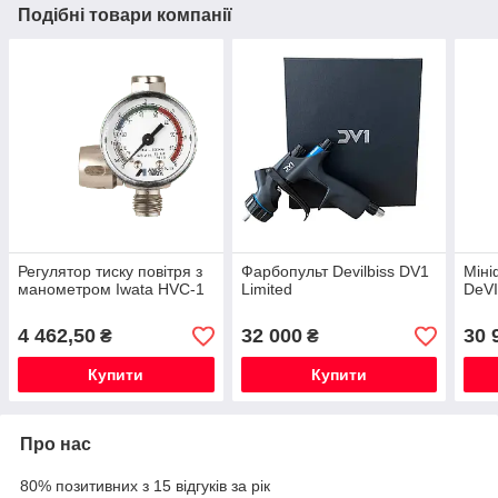
Подібні товари компанії
Регулятор тиску повітря з
Фарбопульт Devilbiss DV1
Міні
манометром Iwata HVC-1
Limited
DeVI
4 462,50
32 000
30 
₴
₴
Купити
Купити
Про нас
80% позитивних з 15 відгуків за рік