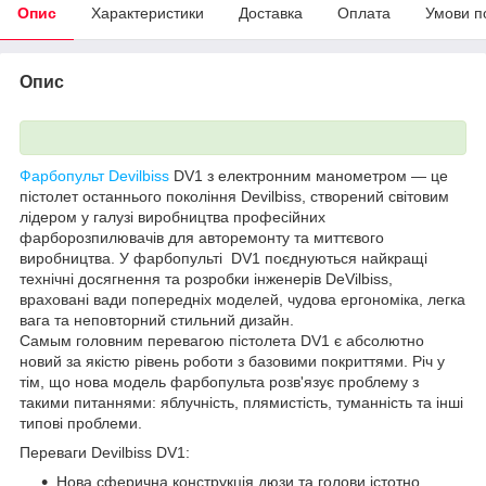
Опис
Характеристики
Доставка
Оплата
Умови п
Опис
Фарбопульт Devilbiss
DV1 з електронним манометром — це
пістолет останнього покоління Devilbiss, створений світовим
лідером у галузі виробництва професійних
фарборозпилювачів для авторемонту та миттєвого
виробництва. У фарбопульті DV1 поєднуються найкращі
технічні досягнення та розробки інженерів DeVilbiss,
враховані вади попередніх моделей, чудова ергономіка, легка
вага та неповторний стильний дизайн.
Самым головним перевагою пістолета DV1 є абсолютно
новий за якістю рівень роботи з базовими покриттями. Річ у
тім, що нова модель фарбопульта розв'язує проблему з
такими питаннями: яблучність, плямистість, туманність та інші
типові проблеми.
Переваги Devilbiss DV1:
Нова сферична конструкція дюзи та голови істотно