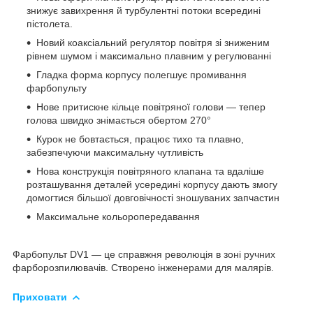
знижує завихрення й турбулентні потоки всередині
пістолета.
Новий коаксіальний регулятор повітря зі зниженим
рівнем шумом і максимально плавним у регулюванні
Гладка форма корпусу полегшує промивання
фарбопульту
Нове притискне кільце повітряної голови — тепер
голова швидко знімається обертом 270°
Курок не бовтається, працює тихо та плавно,
забезпечуючи максимальну чутливість
Нова конструкція повітряного клапана та вдаліше
розташування деталей усередині корпусу дають змогу
домогтися більшої довговічності зношуваних запчастин
Максимальне кольоропередавання
Фарбопульт DV1 — це справжня революція в зоні ручних
фарборозпилювачів. Створено інженерами для малярів.
Приховати