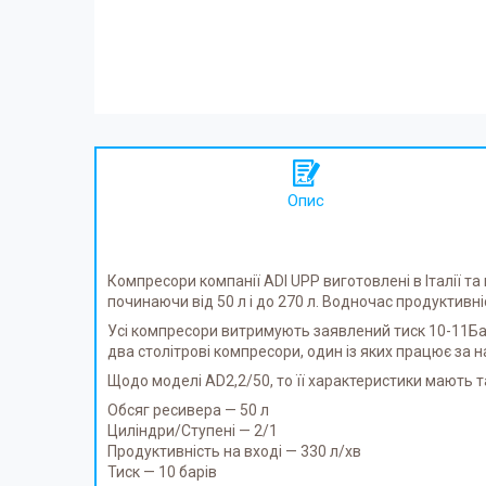
Опис
Компресори компанії ADI UPP виготовлені в Італії т
починаючи від 50 л і до 270 л. Водночас продуктивн
Усі компресори витримують заявлений тиск 10-11Ба
два столітрові компресори, один із яких працює за на
Щодо моделі AD2,2/50, то її характеристики мають т
Обсяг ресивера — 50 л
Циліндри/Ступені — 2/1
Продуктивність на вході — 330 л/хв
Тиск — 10 барів