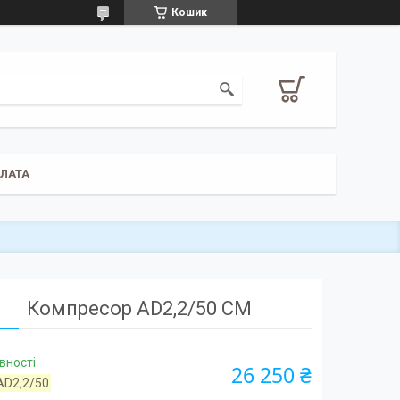
Кошик
ПЛАТА
Компресор AD2,2/50 СМ
вності
26 250 ₴
AD2,2/50