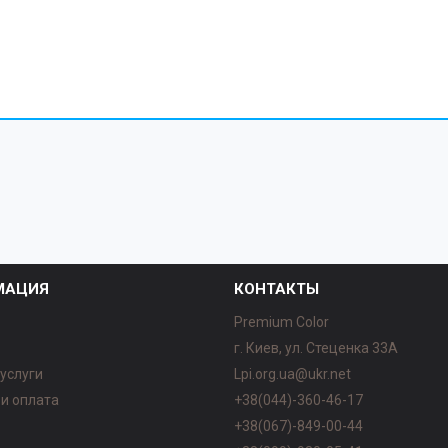
МАЦИЯ
КОНТАКТЫ
Premium Color
г. Киев, ул. Стеценка 33А
 услуги
Lpi.org.ua@ukr.net
 и оплата
+38(044)-360-46-17
ы
+38(067)-849-00-44