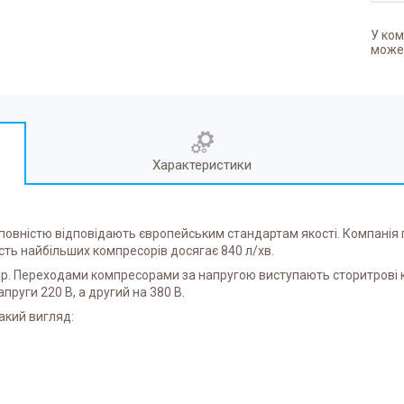
У ком
может
Характеристики
а повністю відповідають європейським стандартам якості. Компанія
ість найбільших компресорів досягає 840 л/хв.
р. Переходами компресорами за напругою виступають сторитрові ко
пруги 220 В, а другий на 380 В.
акий вигляд: