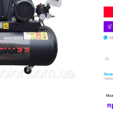
+3
повер