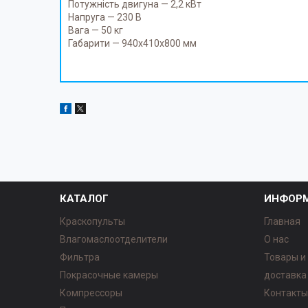
Потужність двигуна — 2,2 кВт
Напруга — 230 В
Вага — 50 кг
Габарити — 940х410х800 мм
КАТАЛОГ
ИНФОР
Краскопульты
Главная
Влагомаслоотделители
О нас
Фильтра
Товары и
Покрасочные камеры
доставка
Компрессоры
Контакт